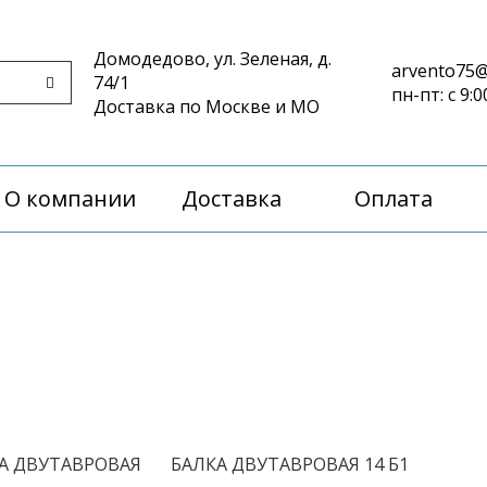
Домодедово, ул. Зеленая, д.
arvento75@
74/1
пн-пт: с 9:0
Доставка по Москве и МО
О компании
Доставка
Оплата
/
А ДВУТАВРОВАЯ
БАЛКА ДВУТАВРОВАЯ 14 Б1