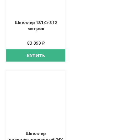
Швеллер 18П Ст3 12
метров
83 090 ₽
КУПИТЬ
Швеллер
низколегированный 24У