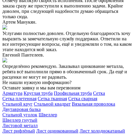
Отмечу высокую скорость исполнения. После оформления
заказа сразу же приступили к выполнению задачи. Крайне
доволен, при следующей надобности думаю обращаться
только сюда.
Артем Манукян.
Услугами полностью доволен. Отдельную благодарность хочу
выразить за замечательную службу поддержки. Ответили на
все интересующие вопросы, ещё и уведомляли о том, на каком
этапе находится мой заказ.
Евгений Пантелеев.
Определённо рекомендую. Заказывал цинкование металла,
ребята всё выполнили прямо в обозначенный срок. Да ещё и
расценки не могут не радовать.
Не нашли нужную информацию?
Оставьте заявку и мы вам перезвоним
Арматура
Круглая труба
Профильная труба
Сетка
Сетка плетенная
Сетка тканная
Сетка сварная
Стальной круг
Стальной квадрат
Вязальная проволока
Двутавровая балка
Стальной уголок
Швеллер
Швеллер гнутый
Листовой металл
Лист рифлёный
Лист оцинкованный
Лист холоднокатаный