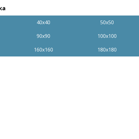
ка
40х40
50x50
90x90
100x100
160x160
180x180