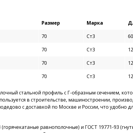
Размер
Марка
Д
70
Ст3
6
70
Ст3
1
70
Ст3
1
70
Ст3
1
олочный стальной профиль с Г-образным сечением, кот
пользуется в строительстве, машиностроении, произв
модедово с доставкой по Москве и России, что удобно 
3 (горячекатаные равнополочные) и ГОСТ 19771-93 (гн