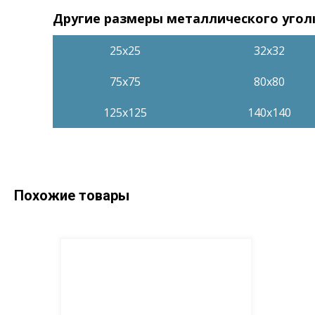
Другие размеры металлического угол
25x25
32x32
75x75
80x80
125x125
140x140
Похожие товары