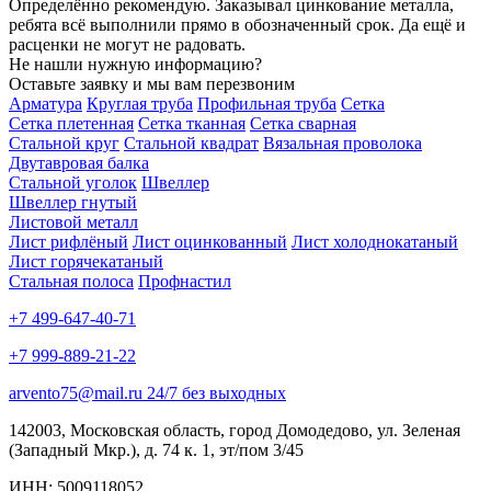
Определённо рекомендую. Заказывал цинкование металла,
ребята всё выполнили прямо в обозначенный срок. Да ещё и
расценки не могут не радовать.
Не нашли нужную информацию?
Оставьте заявку и мы вам перезвоним
Арматура
Круглая труба
Профильная труба
Сетка
Сетка плетенная
Сетка тканная
Сетка сварная
Стальной круг
Стальной квадрат
Вязальная проволока
Двутавровая балка
Стальной уголок
Швеллер
Швеллер гнутый
Листовой металл
Лист рифлёный
Лист оцинкованный
Лист холоднокатаный
Лист горячекатаный
Стальная полоса
Профнастил
+7 499-647-40-71
+7 999-889-21-22
arvento75@mail.ru 24/7 без выходных
142003, Московская область, город Домодедово, ул. Зеленая
(Западный Мкр.), д. 74 к. 1, эт/пом 3/45
ИНН: 5009118052