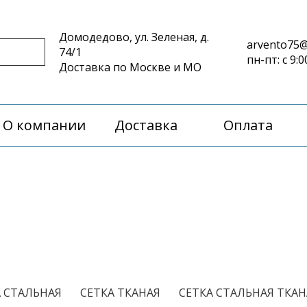
Домодедово, ул. Зеленая, д.
arvento75@
74/1
пн-пт: с 9:0
Доставка по Москве и МО
О компании
Доставка
Оплата
/
/
А СТАЛЬНАЯ
СЕТКА ТКАНАЯ
СЕТКА СТАЛЬНАЯ ТКАНА